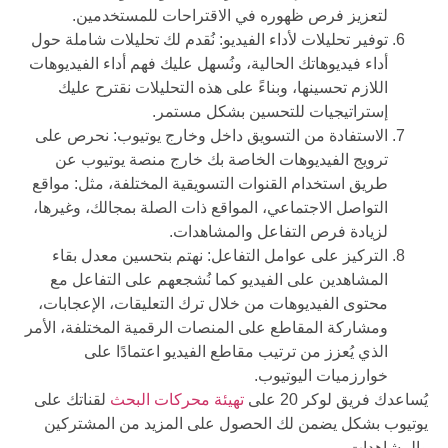
لتعزيز فرص ظهوره في الاقتراحات للمستخدمين.
توفير تحليلات لأداء الفيديو: نُقدم لك تحليلات شاملة حول
أداء فيديوهاتك الحالية، ونُسهل عليك فهم أداء الفيديوهات
اللازم تحسينها، وبناءً على هذه التحليلات نقترح عليك
إستراتيجيات للتحسين بشكل مستمر.
الاستفادة من التسويق داخل وخارج يوتيوب: نحرص على
ترويج الفيديوهات الخاصة بك خارج منصة يوتيوب عن
طريق استخدام القنوات التسويقية المختلفة، مثل: مواقع
التواصل الاجتماعي، المواقع ذات الصلة بمجالك، وغيرها،
لزيادة فرص التفاعل والمشاهدات.
التركيز على عوامل التفاعل: نهتم بتحسين معدل بقاء
المشاهدين على الفيديو كما نُشجعهم على التفاعل مع
محتوى الفيديوهات من خلال ترك التعليقات، الإعجابات،
ومشاركة المقاطع على المنصات الرقمية المختلفة، الأمر
الذي يُعزز من ترتيب مقاطع الفيديو اعتمادًا على
خوارزميات اليوتيوب.
يُساعدك فريق لوكر 20 على
تهيئة محركات البحث
لقناتك على
يوتيوب بشكل يضمن لك الحصول على المزيد من المشتركين
والمشاهدات.