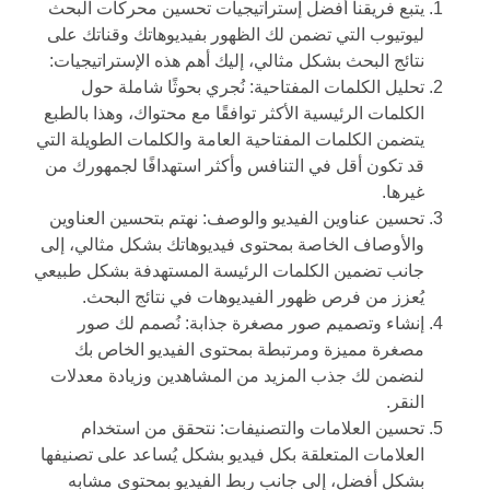
يتبع فريقنا أفضل إستراتيجيات تحسين محركات البحث
ليوتيوب التي تضمن لك الظهور بفيديوهاتك وقناتك على
نتائج البحث بشكل مثالي، إليك أهم هذه الإستراتيجيات:
تحليل الكلمات المفتاحية: نُجري بحوثًا شاملة حول
الكلمات الرئيسية الأكثر توافقًا مع محتواك، وهذا بالطبع
يتضمن الكلمات المفتاحية العامة والكلمات الطويلة التي
قد تكون أقل في التنافس وأكثر استهدافًا لجمهورك من
غيرها.
تحسين عناوين الفيديو والوصف: نهتم بتحسين العناوين
والأوصاف الخاصة بمحتوى فيديوهاتك بشكل مثالي، إلى
جانب تضمين الكلمات الرئيسة المستهدفة بشكل طبيعي
يُعزز من فرص ظهور الفيديوهات في نتائج البحث.
إنشاء وتصميم صور مصغرة جذابة: نُصمم لك صور
مصغرة مميزة ومرتبطة بمحتوى الفيديو الخاص بك
لنضمن لك جذب المزيد من المشاهدين وزيادة معدلات
النقر.
تحسين العلامات والتصنيفات: نتحقق من استخدام
العلامات المتعلقة بكل فيديو بشكل يُساعد على تصنيفها
بشكل أفضل، إلى جانب ربط الفيديو بمحتوى مشابه