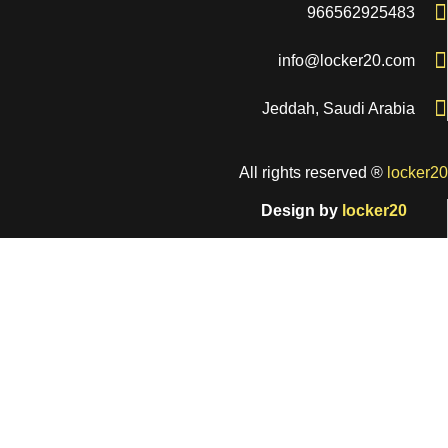
9665
info@loc
Jeddah, Sau
All rights rese
Design
by