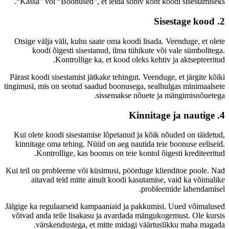
“Kassa” või “Boonused”, et leida sobiv koht koodi sisestamiseks.
2. Sisestage kood
Otsige välja väli, kuhu saate oma koodi lisada. Veenduge, et olete
koodi õigesti sisestanud, ilma tühikute või vale sümbolitega.
Kontrollige ka, et kood oleks kehtiv ja aktsepteeritud.
Pärast koodi sisestamist jätkake tehingut. Veenduge, et järgite kõiki
tingimusi, mis on seotud saadud boonusega, sealhulgas minimaalsete
sissemakse nõuete ja mängimisnõuetega.
4. Kinnitage ja nautige
Kui olete koodi sisestamise lõpetanud ja kõik nõuded on täidetud,
kinnitage oma tehing. Nüüd on aeg nautida teie boonuse eeliseid.
Kontrollige, kas boonus on teie kontol õigesti krediteeritud.
Kui teil on probleeme või küsimusi, pöörduge klienditoe poole. Nad
aitavad teid mitte ainult koodi kasutamise, vaid ka võimalike
probleemide lahendamisel.
Jälgige ka regulaarseid kampaaniaid ja pakkumisi. Uued võimalused
võivad anda teile lisakasu ja avardada mängukogemust. Ole kursis
värskendustega, et mitte midagi väärtuslikku maha magada.