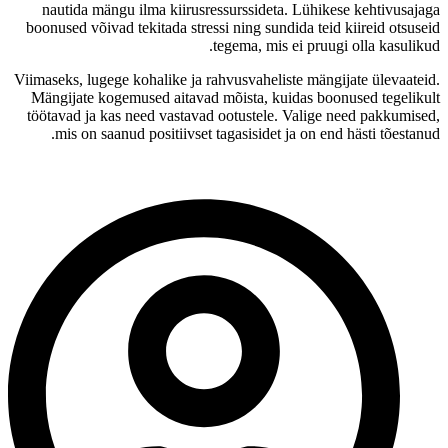
nautida mängu ilma kiirusressurssideta. Lühikese kehtivusajaga
boonused võivad tekitada stressi ning sundida teid kiireid otsuseid
tegema, mis ei pruugi olla kasulikud.
Viimaseks, lugege kohalike ja rahvusvaheliste mängijate ülevaateid.
Mängijate kogemused aitavad mõista, kuidas boonused tegelikult
töötavad ja kas need vastavad ootustele. Valige need pakkumised,
mis on saanud positiivset tagasisidet ja on end hästi tõestanud.