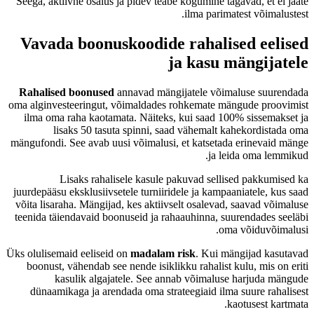
Seega, aktiivne osalus ja pidev teabe kogumine tagavad, et ei jääte
ilma parimatest võimalustest.
Vavada boonuskoodide rahalised eelised
ja kasu mängijatele
Rahalised boonused
annavad mängijatele võimaluse suurendada
oma alginvesteeringut, võimaldades rohkemate mängude proovimist
ilma oma raha kaotamata. Näiteks, kui saad 100% sissemakset ja
lisaks 50 tasuta spinni, saad vähemalt kahekordistada oma
mängufondi. See avab uusi võimalusi, et katsetada erinevaid mänge
ja leida oma lemmikud.
Lisaks rahalisele kasule pakuvad sellised pakkumised ka
juurdepääsu eksklusiivsetele turniiridele ja kampaaniatele, kus saad
võita lisaraha. Mängijad, kes aktiivselt osalevad, saavad võimaluse
teenida täiendavaid boonuseid ja rahaauhinna, suurendades seeläbi
oma võiduvõimalusi.
Üks olulisemaid eeliseid on
madalam risk
. Kui mängijad kasutavad
boonust, vähendab see nende isiklikku rahalist kulu, mis on eriti
kasulik algajatele. See annab võimaluse harjuda mängude
dünaamikaga ja arendada oma strateegiaid ilma suure rahalisest
kaotusest kartmata.