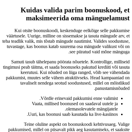
Kuidas valida parim boonuskood, et
maksimeerida oma mänguelamust
Kui otsite boonuskoodi, keskenduge eelkõige selle pakkumise
väärtusele. Uurige, milline on sissemakse ja tasuta mängude arv, et
teha teadlik valik, mis tõstab mängude nautimist. Valides soodustuse,
tuvastage, kas boonus katab suurema osa mängude valikust või on
see piiratud vaid mõne mänguga.
Samuti tasub tähelepanu pöörata nõuetele. Kontrollige, milliseid
tingimusi peab täitma, et saada boonuseks pakutud krediiti või tasuta
keerutusi. Kui nõuded on liiga ranged, võib see vähendada
pakkumist, muutes selle vähem atraktiivseks. Head kampaaniad on
tavaliselt nendega seotud soodustused, millel on mõistlikud
panustamisnõuded.
Võrdle erinevaid pakkumisi enne valimist.
Vaata, millised boonused on saadaval uutele ja
olemasolevatele mängijatele.
Uuri, kas boonusi saab kasutada ka live-kasiinos.
Teine oluline aspekt on boonuskoodi kehtivusaeg. Valige
pakkumised, millel on piisavalt pikk aeg kasutamiseks, et saaksite