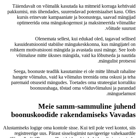
Täiendavalt on võimalik kasutada ka mitmeid korraga kehtivaid
pakkumisi, mis ühendades, suurendavad potentsiaalset kasu. Olles
kursis erinevate kampaaniate ja boonustega, saavad mängijad
optimeerida oma mängukogemust ja maksimeerida võimalike
võitude suurust.
Olenemata sellest, kui edukad oled, tagavad sellised
kasuideatsioonid stabiilse mängukeskkonna, kus mängijatel on
rohkem motivatsiooni mängida ja avastada uusi mänge. See loob
võimaluse mitte üksnes mängida, vaid ka lõbutseda ja nautida
mängulist protsessi.
Seega, boonuste teadlik kasutamine ei ole mitte lihtsalt rahaline
hangete võimalus, vaid ka võimalus treenida oma oskusi ja teha
paremaid otsuseid mängudes. Toetades oma strateegiat korraliku
boonusrahaga, tõstad oma võiduvõimalusi ja parandad
mänguelamust.
Meie samm-sammuline juhend
boonuskoodide rakendamiseks Vavadas
Alustamiseks logige oma kontole sisse. Kui teil pole veel kontot, siis
registreerige uus. Pärast sisselogimist navigeerige vahekaardile