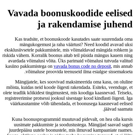
Vavada boonuskoodide eelised
ja rakendamise juhend
Kas teadsite, et boonuskoode kasutades saate suurendada oma
mängukogemust ja raha väärtust? Need koodid avavad uksi
eksklusiivsetele pakkumistele, mis võimaldavad mängida rohkem ja
riskida vähem. Korralik boonus aitab teil püsida mängus kauem ning
avardada võimalusi võita. Üks parimaid võimalusi tutvuda valitud
kasiino pakkumistega on
vavada bonus code no deposit
, mis annab
võimaluse proovida teenuseid ilma esialgse sissemakseta.
Mängijatele, kes soovivad maksimeerida oma kasu, on oluline
mõista, kuidas neid koode õigesti rakendada. Esiteks, veenduge, et
olete teadlik kõikidest tingimustest, mis koodiga kaasnevad. Teiseks,
registreerimise protsessi jooksul sisestage kood kindlasti õigesti. Iga
väärkasutamine võib tähendada, et boonusega kaasnevad eelised
jäävad saamata.
Kuna boonusprogrammid muutuvad pidevalt, on hea olla kursis
uusimate pakkumiste ja soodustustega. Mängijad saavad sageli
juurdepääsu uutele boonustele, mis ilmuvad kampaaniate raames.