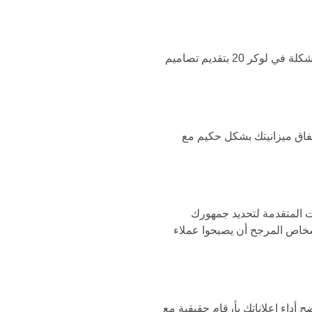
تعاني أغلب العلامات التجارية من الحصول على حملات إعلانية غير مُلفتة للانتباه، لكننا نتغلب على هذه المشكلة في لوكر 20 بتقديم تصاميم
إنفاق ميزانيتك بشكل حكيم مع
ت المتقدمة لتحديد جمهورك
أشخاص المرجح أن يصبحوا عملاء
 في لوكر 20 على تقديم تقارير شاملة توضح أداء إعلاناتك بأرقام حقيقية مع