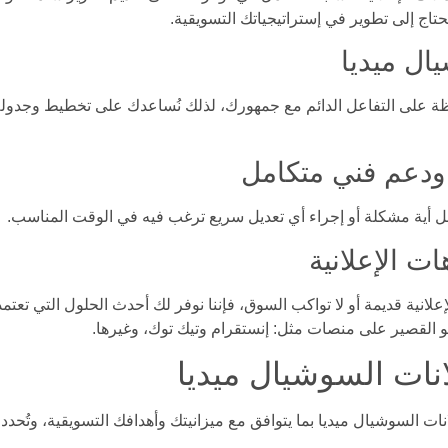
تاج إلى تطوير في إستراتيجياتك التسويقية.
ال ميديا
افظة على التفاعل الدائم مع جمهورك، لذلك نُساعدك على تخطيط وجدول
ودعم فني متكامل
ل أية مشكلة أو إجراء أي تعديل سريع ترغب فيه في الوقت المناسب.
ت الإعلانية
علانية قديمة أو لا تواكب السوق، فإننا نوفر لك أحدث الحلول التي تعت
ديو القصير على منصات مثل: إنستقرام وتيك توك، وغيرها.
نات السوشيال ميديا
ل أسعار إعلانات السوشيال ميديا بما يتوافق مع ميزانيتك وأهدافك التسويقية، وتُح