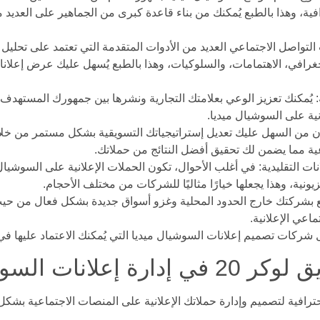
فية، وهذا بالطبع يُمكنك من بناء قاعدة كبرى من الجماهير على العدي
لتواصل الاجتماعي العديد من الأدوات المتقدمة التي تعتمد على تحليل
جغرافي، الاهتمامات، والسلوكيات، وهذا بالطبع يُسهل عليك عرض إعلاناتك 
ية: يُمكنك تعزيز الوعي بعلامتك التجارية ونشرها بين جمهورك المستهد
ية على السوشيال ميديا.
ن من السهل عليك تعديل إستراتيجياتك التسويقية بشكل مستمر من خلال 
عية مما يضمن لك تحقيق أفضل النتائج من حملاتك.
ات التقليدية: في أغلب الأحوال، تكون الحملات الإعلانية على السوشيال م
فزيونية، وهذا يجعلها خيارًا مثاليًا للشركات من مختلف الأحجام.
ع بشركتك خارج الحدود المحلية وغزو أسواق جديدة بشكل فعال من حيث ال
اعي الإعلانية.
ات السوشيال ميديا؟
ترافية لتصميم وإدارة حملاتك الإعلانية على المنصات الاجتماعية بشكل