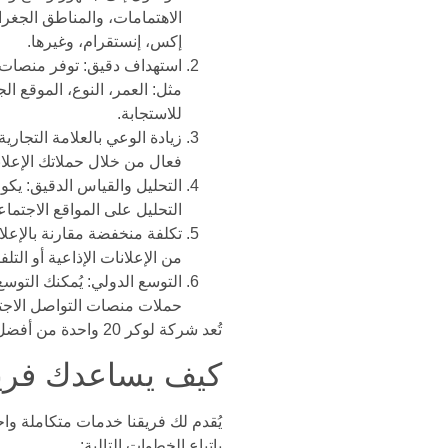
الاهتمامات، والمناطق الجغرا
إكس، إنستقرام، وغيرها.
استهداف دقيق: توفر منصات ا
مثل: العمر، النوع، الموقع ال
للاستجابة.
زيادة الوعي بالعلامة التجار
فعال من خلال حملاتك الإعلان
التحليل والقياس الدقيق: يكو
التحليل على المواقع الاجتما
تكلفة منخفضة مقارنة بالإعلان
من الإعلانات الإذاعية أو التل
التوسع الدولي: يُمكنك التوس
حملات منصات التواصل الاجتم
تُعد شركة لوكر 20 واحدة من أفضل شركات تصميم إعلانات السوشيال ميديا التي يُمكنك الاعتماد عليها في المملكة العربية السعودية
كيف يساعدك فريق لوكر 20 في إدارة إعلان
يُقدم لك فريقنا خدمات متكاملة واح
باتباع الخطوات التالية: