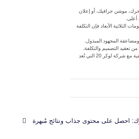
متحرك، موشن جرافيك، أو إعلان
 أعلى.
ت الثلاثية الأبعاد فإن التكلفة
 ومضاعفة المجهود المبذول.
من تعقيد التصميم والتكلفة.
لا تتردد! احصل الآن على خدمة إدارة إعلانات السوشيال ميديا بشكل يضمن لك تحقيق أفضل النتائج التسويقية مع شركة لوكر 20 التي تُعد
ك: احصل على محتوى جذاب ونتائج مُبهرة