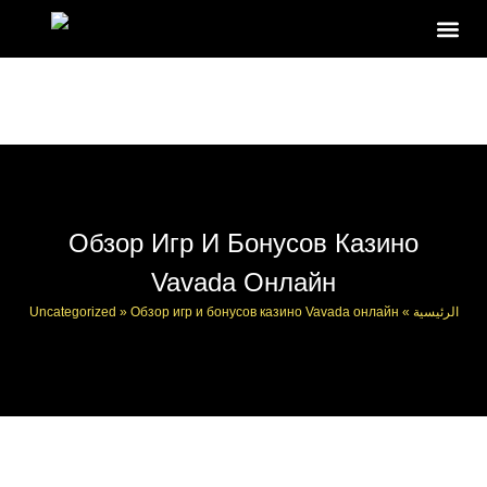
Обзор 
Uncategorized
»
Обзо