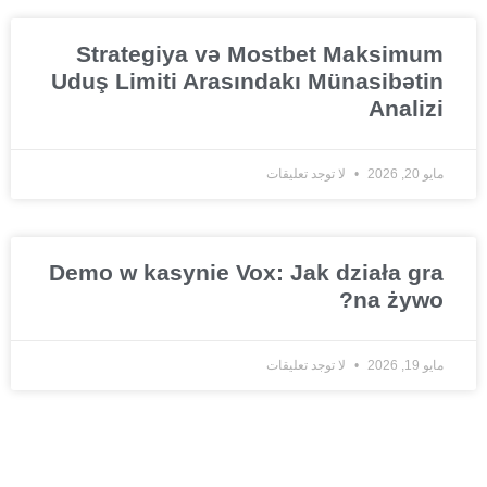
Strate
Uduş Limi
Demo w ka