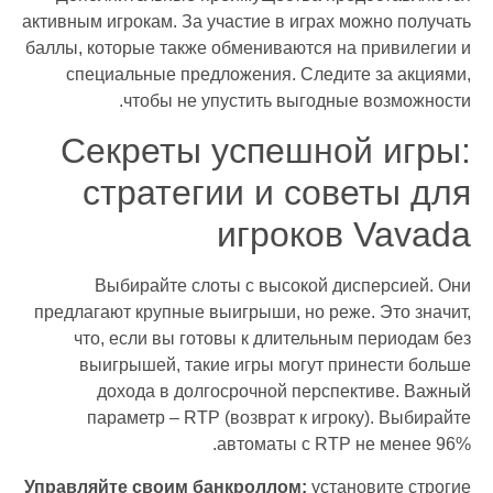
активным игрока
баллы, которые
специальны
чтоб
Секре
стра
Выбирай
предлагают кру
что, если
выигрыше
дохода
параметр
Управляйте св