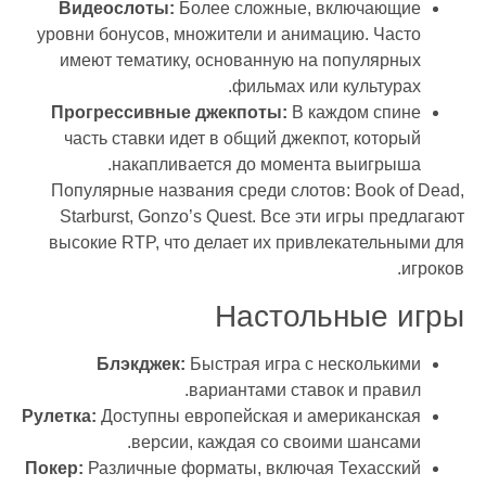
Видеослот
уровни бонусо
имеют тема
Прогрессив
часть ставк
накап
Популярные н
Starburst, 
высокие RTP,
Блэкдж
Рулетка:
Доступ
вер
Покер:
Различн