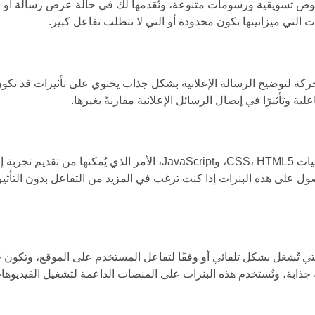
ص تسويقية ورسومات متنوعة، ونُقدمها لك في حالة عرض رسالة أو شعا
ات التي ميزانيتها تكون محدودة أو التي لا تتطلب تفاعل كبير.
ركة لتوضيح الرسالة الإعلانية بشكل جذاب يحتوي على تأثيرات قد تكون
لية وتأثيرًا في إيصال الرسائل الإعلانية مقارنةً بغيرها.
نعمل على تصميمها اعتمادًا على تقنيات CSS، HTML5، وJavaScript، الأم
صول على هذه البنرات إذا كنت ترغب في المزيد من التفاعل بدون التأ
تي تُشغل بشكل تلقائي أو وفقًا لتفاعل المستخدم على الموقع، وتكون خيا
ذابة، وتُستخدم هذه البنرات على المنصات الداعمة لتشغيل الفيديوها