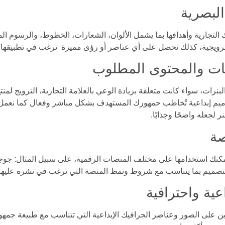
البصرية
تك التجارية وأهدافها بما يشمل الألوان، الشعارات، الخطوط، والرسوم
لترويجية، كذلك نحصل على أي عناصر أو رؤى مميزة ترغب في تطبيقها 
نات والمحتوى المطلوب
بنرات، سواء كانت متعلقة بزيادة الوعي بالعلامة التجارية، الترويج لمنت
اميم إبداعية تُخاطب جمهورك المستهدف بشكل مباشر وفعال كما نعمل 
 لجعله واضحًا وجذابًا.
صة
كنك استخدامها على مختلف المنصات الرقمية، على سبيل المثال: جوجل
صميم بما يتناسب مع شروط ونمط المنصة التي ترغب في نشره عليه
ية واحترافية
 على الصور وعناصر الجرافيك الإبداعية التي تتناسب مع طبيعة جمه