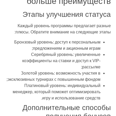
бо
Эта
Каждый ур
плюсы. Обр
Бронзовый 
пр
Сер
коэффиц
Золотой 
эксклюзивных 
Платин
менеджер, к
Доп