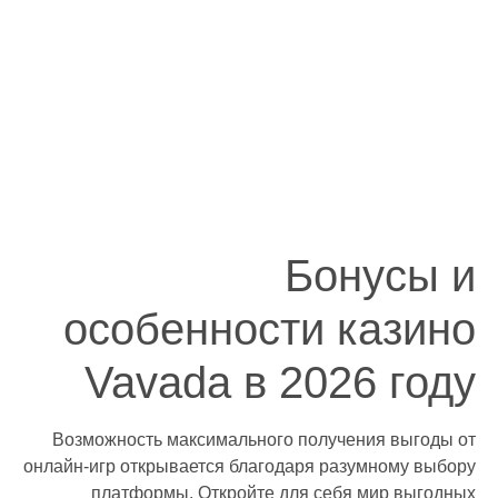
особ
Vav
Возможность
онлайн-игр откр
платфор