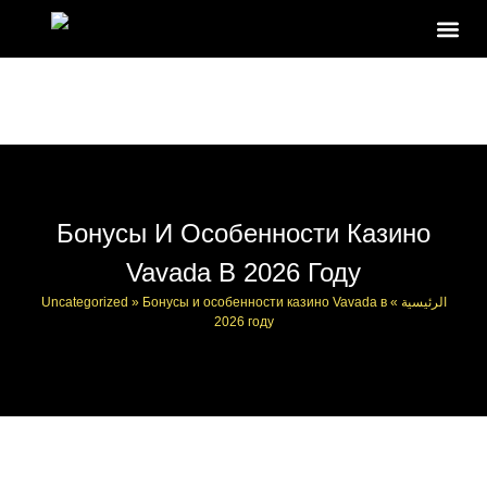
Бонусы 
Va
Uncategorized
»
Бо