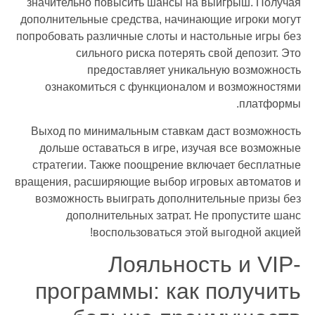
значительно 
дополнительные
попробовать ра
силь
пр
ознакомит
Выход по ми
дольше оста
стратегии. Т
вращения, расш
возможность
дополн
в
прогр