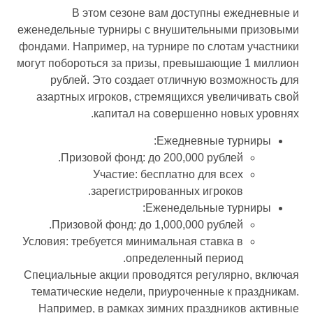
В это
еженедельные 
фондами. Напри
могут побороть
рублей. Э
азартных иг
к
Призово
У
з
Призовой 
Условия: требу
Специальные а
тематические
Например, 